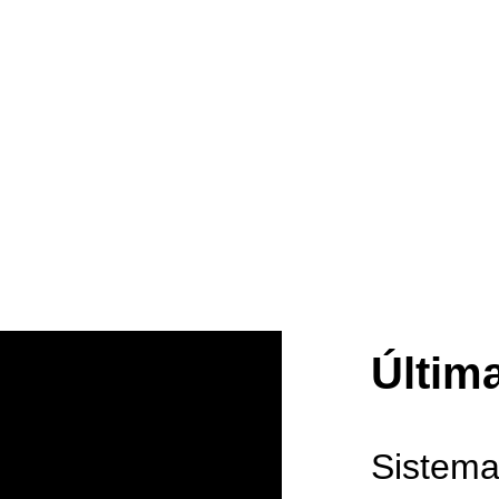
cas 
Últim
Sistema