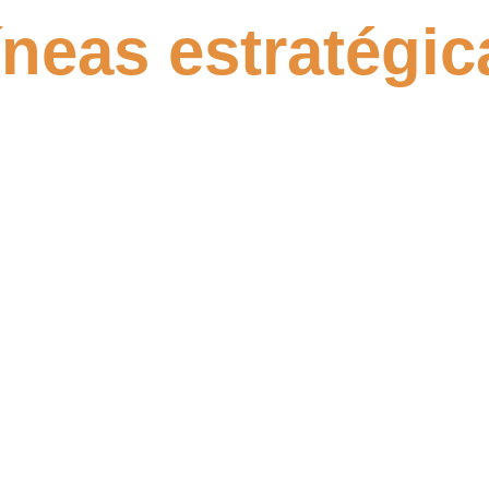
íneas estratégic
adopción y 
ógicas