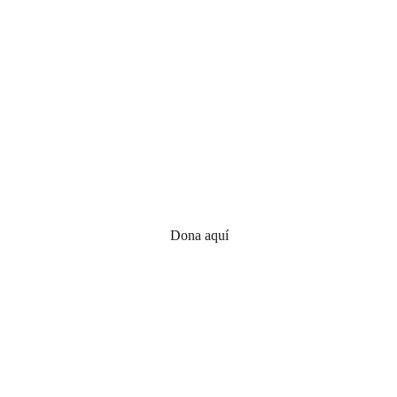
 comunidades afectadas 
odos nuestros proyectos, puedes donarnos, ser voluntario o c
nuestro contenido para seguir creando colectividad
Dona aquí